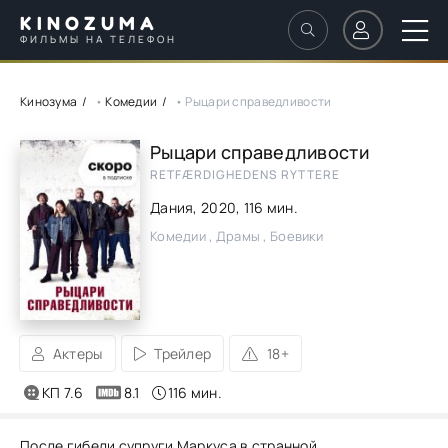
KINOZUMA
ФИЛЬМЫ НА ТЕЛЕФОН
Кинозума
•
Комедии
• Рыцари справедливости
Рыцари справедливости
RETFÆRDIGHEDENS RYTTERE
Дания,
2020
, 116 мин.
Комедии , Драмы , Боевики
Актеры
Трейлер
18+
КП 7.6
8.1
116 мин.
После гибели супруги Маркуса в странной