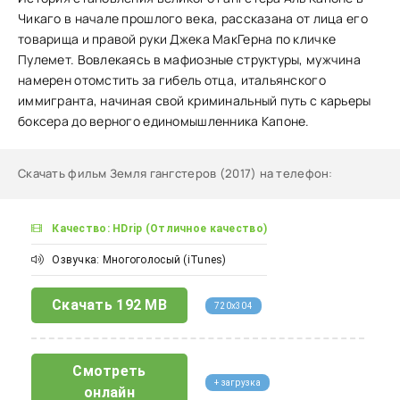
Чикаго в начале прошлого века, рассказана от лица его
товарища и правой руки Джека МакГерна по кличке
Пулемет. Вовлекаясь в мафиозные структуры, мужчина
намерен отомстить за гибель отца, итальянского
иммигранта, начиная свой криминальный путь с карьеры
боксера до верного единомышленника Капоне.
Скачать фильм Земля гангстеров (2017) на телефон
:
Качество: HDrip (Отличное качество)
Озвучка: Многоголосый (iTunes)
Скачать
192 MB
720x304
Смотреть
+ загрузка
онлайн