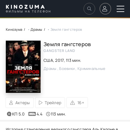
KINOZUMA
ФИЛЬМЫ НА ТЕЛЕФОН
Кинозума
•
Драмы
• Земля гангстеров
Земля гангстеров
GANGSTER LAND
США,
2017
, 113 мин.
Драмы , Боевики , Криминальные
Актеры
Трейлер
16+
КП 5.0
4.4
113 мин.
История становления великого гангстера Аль Капоне в