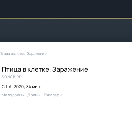
Птица в клетке. Заражение
Птица в клетке. Заражение
SONGBIRD
США,
2020
, 84 мин.
Мелодрамы , Драмы , Триллеры