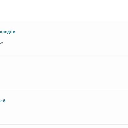
 следов
да
рей