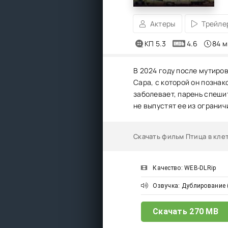
Актеры
Трейле
КП 5.3
4.6
84 м
В 2024 году после мутиро
Сара, с которой он позна
заболевает, парень спешит
не выпустят ее из огранич
Скачать фильм Птица в кле
Качество: WEB-DLRip
Озвучка: Дублирование 
Скачать
270 MB