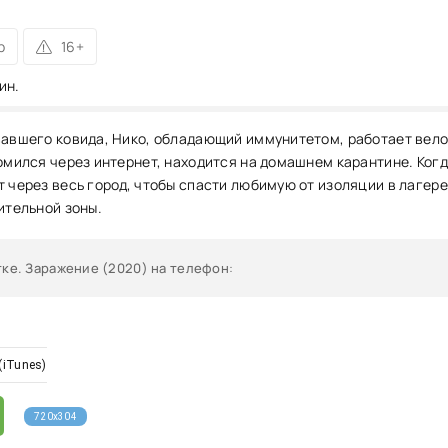
р
16+
ин.
вавшего ковида, Нико, обладающий иммунитетом, работает вело
комился через интернет, находится на домашнем карантине. Ког
 через весь город, чтобы спасти любимую от изоляции в лагере
ительной зоны.
тке. Заражение (2020) на телефон
:
(iTunes)
720x304