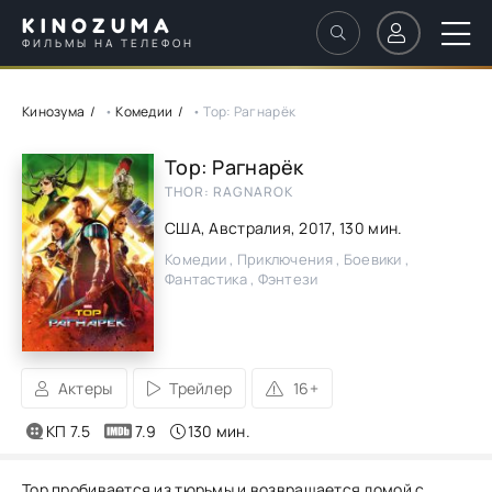
KINOZUMA
ФИЛЬМЫ НА ТЕЛЕФОН
Кинозума
•
Комедии
• Тор: Рагнарёк
Тор: Рагнарёк
THOR: RAGNAROK
США, Австралия,
2017
, 130 мин.
Комедии , Приключения , Боевики ,
Фантастика , Фэнтези
Актеры
Трейлер
16+
КП 7.5
7.9
130 мин.
Тор пробивается из тюрьмы и возвращается домой с