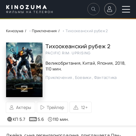
KINOZUMA
ФИЛЬМЫ НА ТЕЛЕФОН
Кинозума
•
Приключения
• Тихоокеанский рубеж 2
Тихоокеанский рубеж 2
PACIFIC RIM: UPRISING
Великобритания, Китай, Япония,
2018
,
110 мин.
Приключения , Боевики , Фантастика
Актеры
Трейлер
12+
КП 5.7
5.6
110 мин.
Джейка, сына легендарного воина, приглашает в Пан-