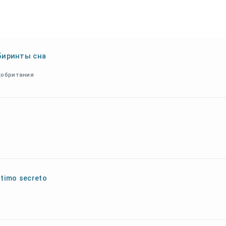
биринты сна
икобритания
último secreto