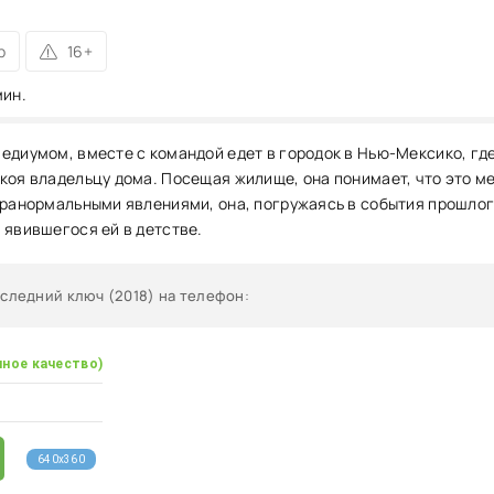
р
16+
мин.
едиумом, вместе с командой едет в городок в Нью-Мексико, гд
коя владельцу дома. Посещая жилище, она понимает, что это мес
аранормальными явлениями, она, погружаясь в события прошлог
 явившегося ей в детстве.
оследний ключ (2018) на телефон
:
чное качество)
640x360