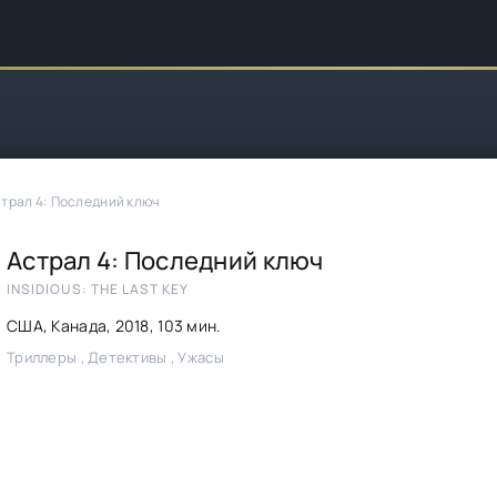
трал 4: Последний ключ
Астрал 4: Последний ключ
INSIDIOUS: THE LAST KEY
США, Канада,
2018
, 103 мин.
Триллеры , Детективы , Ужасы