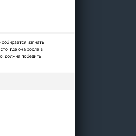
е собирается изгнать
то, где она росла в
о, должна победить