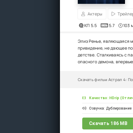
Актеры
Трейле
КП 5.5
5.7
103 
Элиз Ренье, являющаяся м
привидение, не дающее по
детстве. Сталкиваясь с п
опасного демона, впервые
Скачать фильм Астрал 4: П
Качество: HDrip (Отли
Озвучка: Дублирование
Скачать
186 MB