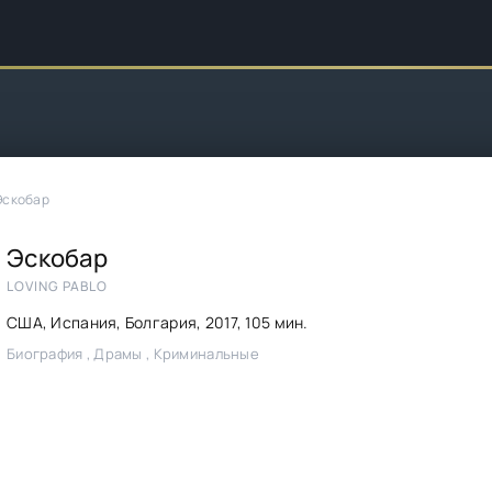
Эскобар
Эскобар
LOVING PABLO
США, Испания, Болгария,
2017
, 105 мин.
Биография , Драмы , Криминальные