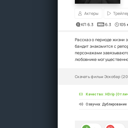
Актеры
Трейле
КП 6.3
6.3
105 
Рассказ о периоде жизни 
бандит знакомится с репо
персонажами завязываются
любовнике могущественно
Скачать фильм Эскобар (20
Качество: HDrip (Отли
Озвучка: Дублирование