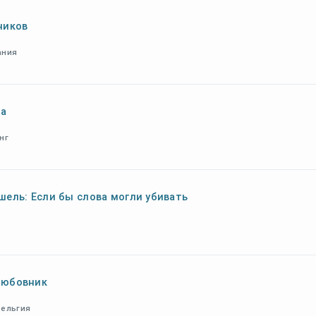
ников
ания
та
нг
шель: Если бы слова могли убивать
любовник
Бельгия