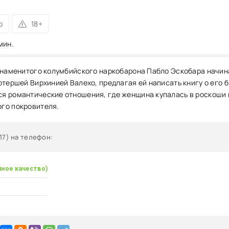
р
18+
мин.
знаменитого колумбийского наркобарона Пабло Эскобара начинае
ртершей Вирхинией Валехо, предлагая ей написать книгу о его 
 романтические отношения, где женщина купалась в роскоши 
го покровителя.
17) на телефон
:
чное качество)