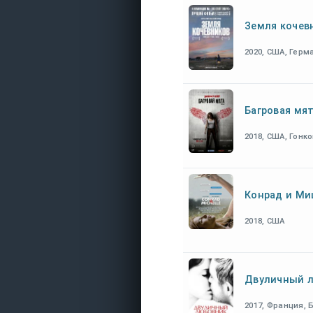
Земля кочев
2020, США, Герм
Багровая мя
2018, США, Гонко
Конрад и Ми
2018, США
Двуличный 
2017, Франция, 