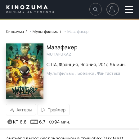
KINOZUMA
ФИЛЬМЫ НА ТЕЛЕФОН
Кинозума
•
Мультфильмы
• Мазафакер
Мазафакер
MUTAFUKAZ
США, Франция, Япония,
2017
, 94 мин.
Мультфильмы , Боевики , Фантастика
Актеры
Трейлер
КП 6.8
6.7
94 мин.
Анджело вырос беспризорником в трущобах Dark Meat