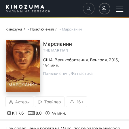
KINOZUMA
ФИЛЬМЫ НА ТЕЛЕФОН
Кинозума
•
Приключения
• Марсианин
Марсианин
THE MARTIAN
США, Великобритания, Венгрия,
2015
,
144 мин.
Приключения , Фантастика
Актеры
Трейлер
16+
КП 7.6
8.0
144 мин.
При совершении полета на Марс, после разразившегося