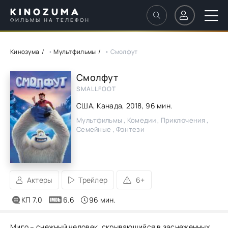
KINOZUMA
ФИЛЬМЫ НА ТЕЛЕФОН
Кинозума
•
Мультфильмы
• Смолфут
Смолфут
SMALLFOOT
США, Канада,
2018
, 96 мин.
Мультфильмы , Комедии , Приключения ,
Семейные , Фэнтези
Актеры
Трейлер
6+
КП 7.0
6.6
96 мин.
Миго – снежный человек, скрывающийся в заснеженных