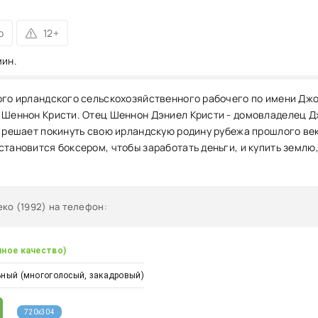
р
12+
мин.
ого ирландского сельскохозяйственного рабочего по имени Дж
 Шеннон Кристи. Отец Шеннон Дэниел Кристи - домовладелец 
и решает покинуть свою ирландскую родину рубежа прошлого век
тановится боксером, чтобы заработать деньги, и купить землю,
ко (1992) на телефон
:
чное качество)
ный (многоголосый, закадровый)
720x304