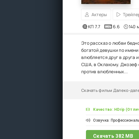
Актеры
Трейле
КП 7.7
6.6
140 
Это рассказ о любви бедн
богатой девушки по имени
влюбляется друг в друга 
США, в Оклахому. Джозеф с
против влюбленных...
Скачать фильм Далеко-дале
Качество: HDrip (Отли
Озвучка: Профессиональ
Скачать
382 MB