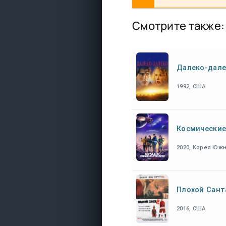
Смотрите также:
Далеко-дале
1992, США
Космические
2020, Корея Юж
Плохой Сант
2016, США