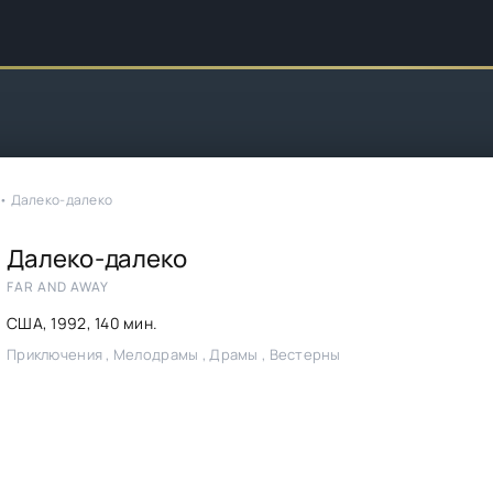
• Далеко-далеко
Далеко-далеко
FAR AND AWAY
США,
1992
, 140 мин.
Приключения , Мелодрамы , Драмы , Вестерны