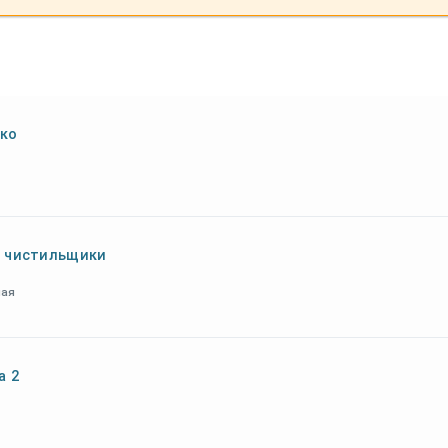
ко
 чистильщики
ная
а 2