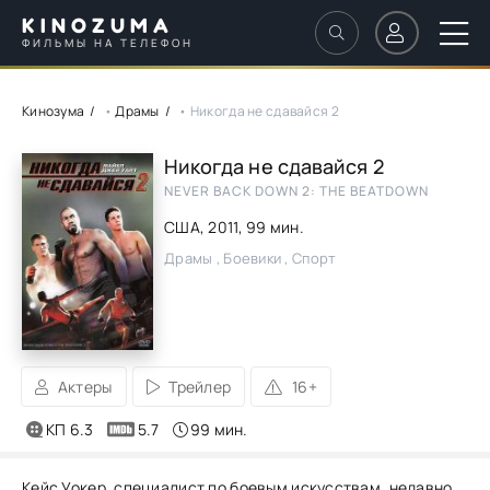
KINOZUMA
ФИЛЬМЫ НА ТЕЛЕФОН
Кинозума
•
Драмы
• Никогда не сдавайся 2
Никогда не сдавайся 2
NEVER BACK DOWN 2: THE BEATDOWN
США,
2011
, 99 мин.
Драмы , Боевики , Спорт
Актеры
Трейлер
16+
КП 6.3
5.7
99 мин.
Кейс Уокер, специалист по боевым искусствам, недавно