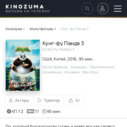
KINOZUMA
ФИЛЬМЫ НА ТЕЛЕФОН
Кинозума
•
Мультфильмы
• Кунг-фу Панда 3
Кунг-фу Панда 3
KUNG FU PANDA 3
США, Китай,
2016
, 95 мин.
Мультфильмы , Комедии , Приключения ,
Семейные , Боевики , Фэнтези
Актеры
Трейлер
6+
КП 7.2
7.1
95 мин.
По, который был воспитан гусем и знает его как своего