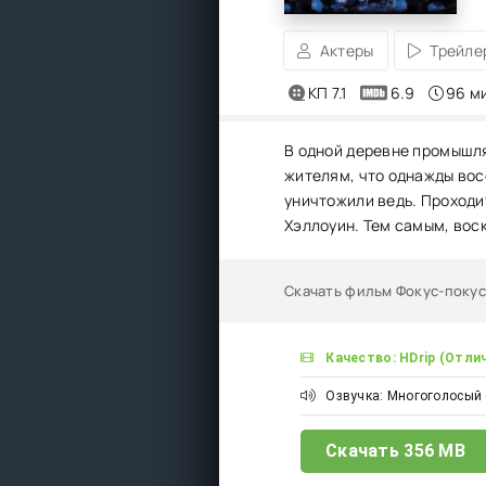
Актеры
Трейле
КП 7.1
6.9
96 м
В одной деревне промышля
жителям, что однажды восс
уничтожили ведь. Проходит
Хэллоуин. Тем самым, вос
Скачать фильм Фокус-покус
Качество: HDrip (Отли
Озвучка: Многоголосый
Скачать
356 MB