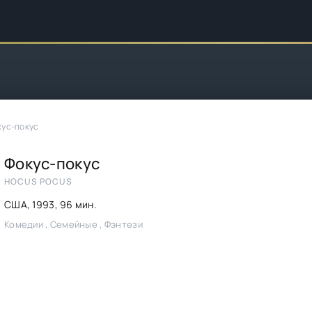
кус-покус
Фокус-покус
HOCUS POCUS
США,
1993
, 96 мин.
Комедии , Семейные , Фэнтези