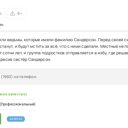
р
6+
ин.
ли ведьмы, которые имели фамилию Сандерсон. Перед своей см
танут, и будут мстить за всё, что с ними сделали. Местные не п
 сотни лет, и группа подростков отправляется в избу, где реша
кресив сестёр Сандерсон.
 (1993) на телефон
:
чное качество)
 (Профессиональный)
640x360