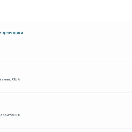
е девчонки
итания, США
икобритания