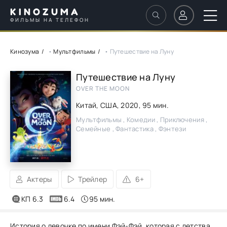
KINOZUMA
ФИЛЬМЫ НА ТЕЛЕФОН
Кинозума
•
Мультфильмы
• Путешествие на Луну
Путешествие на Луну
OVER THE MOON
Китай, США,
2020
, 95 мин.
Мультфильмы , Комедии , Приключения ,
Семейные , Фантастика , Фэнтези
Актеры
Трейлер
6+
КП 6.3
6.4
95 мин.
История о девочке по имени Фэй-Фэй, которая с детства