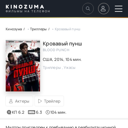
KINOZUMA
ФИЛЬМЫ НА ТЕЛЕФОН
Кинозума
•
Триллеры
• Кровавый пунш
Кровавый пунш
BLOOD PUNCH
США,
2014
, 104 мин.
Триллеры , Ужасы
Актеры
Трейлер
КП 6.2
6.3
104 мин.
Милтон приговорен к пребыванию в реабилитационной