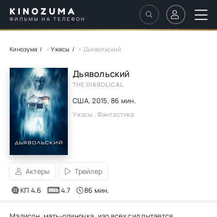
KINOZUMA
ФИЛЬМЫ НА ТЕЛЕФОН
Кинозума
•
Ужасы
• Дьявольский
Дьявольский
THE DIABOLICAL
США,
2015
, 86 мин.
Ужасы , Фантастика
Актеры
Трейлер
КП 4.6
4.7
86 мин.
Мэдисон, мать-одиночка, изо всех сил пытается