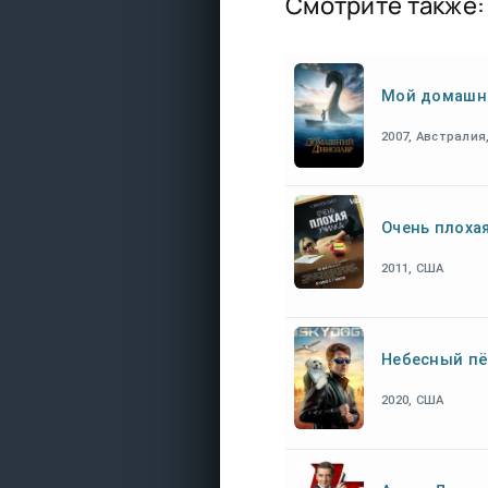
Смотрите также:
Мой домашн
2007, Австрали
Очень плоха
2011, США
Небесный пё
2020, США