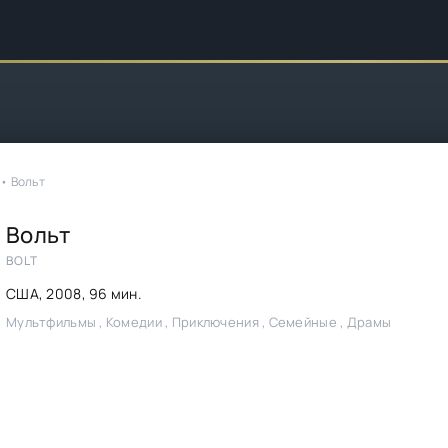
• Вольт
Вольт
BOLT
США,
2008
, 96 мин.
Мультфильмы , Комедии , Приключения , Семейные , Драмы