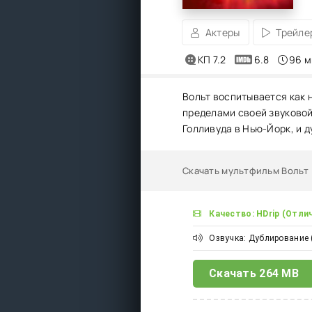
Актеры
Трейле
КП 7.2
6.8
96 м
Вольт воспитывается как 
пределами своей звуковой 
Голливуда в Нью-Йорк, и д
Скачать мультфильм Вольт 
Качество: HDrip (Отли
Озвучка: Дублирование 
Скачать
264 MB