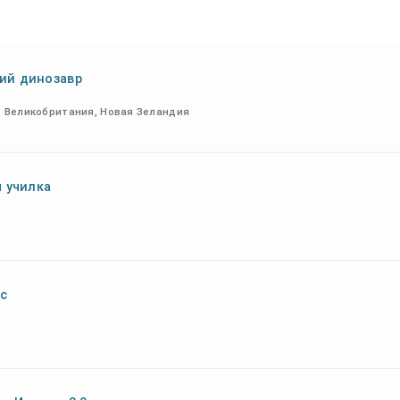
ий динозавр
я, Великобритания, Новая Зеландия
я училка
с