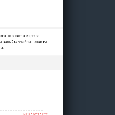
го не знает о мире за
з воды", случайно попав из
ти.
НЕ РАБОТАЕТ?