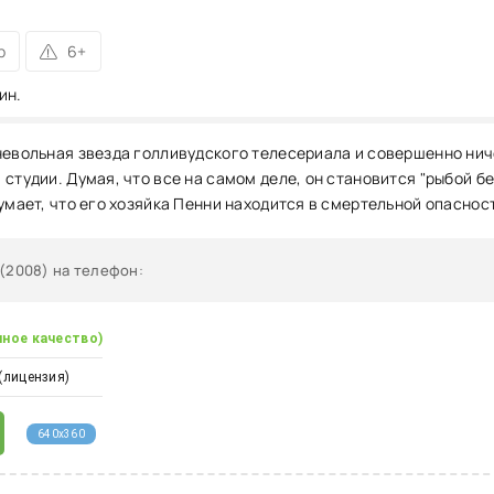
р
6+
ин.
невольная звезда голливудского телесериала и совершенно ниче
студии. Думая, что все на самом деле, он становится "рыбой бе
умает, что его хозяйка Пенни находится в смертельной опаснос
(2008) на телефон
:
чное качество)
(лицензия)
640x360