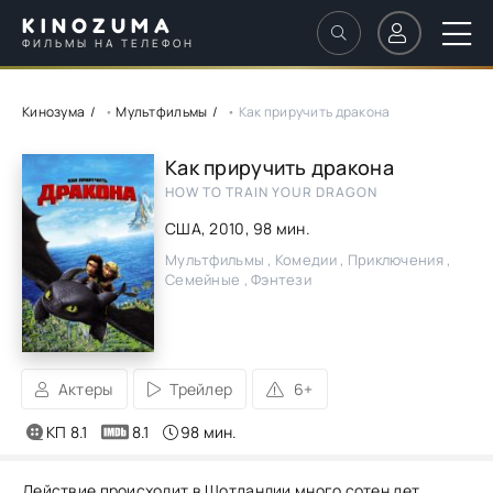
KINOZUMA
ФИЛЬМЫ НА ТЕЛЕФОН
Кинозума
•
Мультфильмы
• Как приручить дракона
Как приручить дракона
HOW TO TRAIN YOUR DRAGON
США,
2010
, 98 мин.
Мультфильмы , Комедии , Приключения ,
Семейные , Фэнтези
Актеры
Трейлер
6+
КП 8.1
8.1
98 мин.
Действие происходит в Шотландии много сотен лет