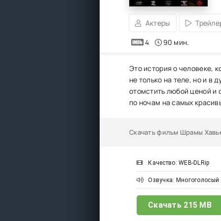
Актеры
Трейле
4
90 мин.
Это история о человеке, 
не только на теле, но и в
отомстить любой ценой и 
по ночам на самых красив
Скачать фильм Шрамы Хавье
Качество: WEB-DLRip
Озвучка: Многоголосый 
Скачать
215 MB