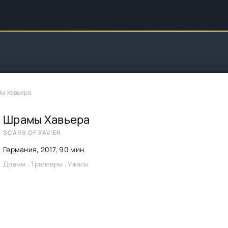
ы Хавьера
Шрамы Хавьера
SCARS OF XAVIER
Германия,
2017
, 90 мин.
Драмы , Триллеры , Ужасы