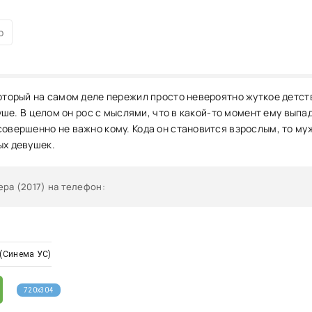
р
который на самом деле пережил просто невероятно жуткое детс
 душе. В целом он рос с мыслями, что в какой-то момент ему вып
совершенно не важно кому. Кода он становится взрослым, то му
ых девушек.
ра (2017) на телефон
:
(Синема УС)
720x304