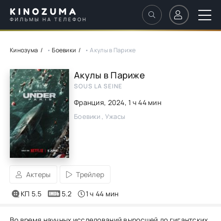
KINOZUMA
ФИЛЬМЫ НА ТЕЛЕФОН
Кинозума
•
Боевики
• Акулы в Париже
Акулы в Париже
SOUS LA SEINE
Франция,
2024
, 1 ч 44 мин
Боевики , Ужасы
Актеры
Трейлер
КП 5.5
5.2
1 ч 44 мин
Во время научных исследований выросшей до гигантских