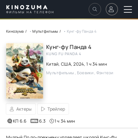
KINOZUMA
ФИЛЬМЫ НА ТЕЛЕФОН
Кинозума
•
Мультфильмы
• Кунг-фу Панда 4
Кунг-фу Панда 4
KUNG FU PANDA 4
Китай, США,
2024
, 1 ч 34 мин
Мультфильмы , Боевики , Фэнтези
Актеры
Трейлер
КП 6.6
6.3
1 ч 34 мин
Мудрый По по-прежнему управляет школой Кунг-Фу.