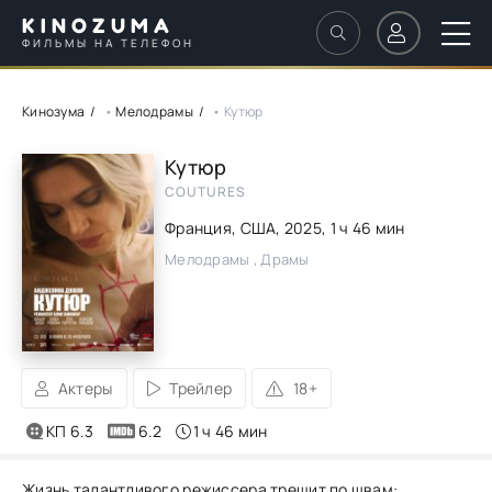
KINOZUMA
ФИЛЬМЫ НА ТЕЛЕФОН
Кинозума
•
Мелодрамы
• Кутюр
Кутюр
COUTURES
Франция, США,
2025
, 1 ч 46 мин
Мелодрамы , Драмы
Актеры
Трейлер
18+
КП 6.3
6.2
1 ч 46 мин
Жизнь талантливого режиссера трещит по швам: