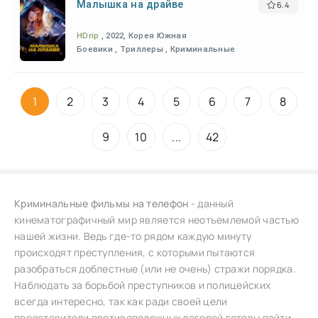
Малышка на драйве
6.4
HDrip
, 2022, Корея Южная
Боевики , Триллеры , Криминальные
1
2
3
4
5
6
7
8
9
10
...
42
Криминальные фильмы на телефон
- данный
кинематографичный мир является неотъемлемой частью
нашей жизни. Ведь где-то рядом каждую минуту
происходят преступления, с которыми пытаются
разобраться доблестные (или не очень) стражи порядка.
Наблюдать за борьбой преступников и полицейских
всегда интересно, так как ради своей цели
представители противоположных лагерей готовы пойти