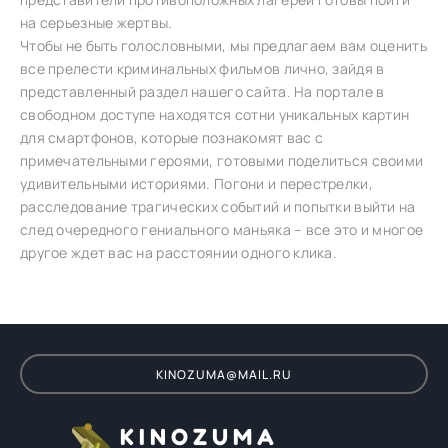
на серьезные жертвы.
Чтобы не быть голословными, мы предлагаем вам оценить
все прелести криминальных фильмов лично, зайдя в
представленный раздел нашего сайта. На портале в
свободном доступе находятся сотни уникальных картин
для смартфонов, которые познакомят вас с
примечательными героями, готовыми поделиться своими
удивительными историями. Погони и перестрелки,
расследование трагических событий и попытки выйти на
след очередного гениального маньяка – все это и многое
другое ждет вас на расстоянии одного клика.
KINOZUMA@MAIL.RU
KINOZUMA