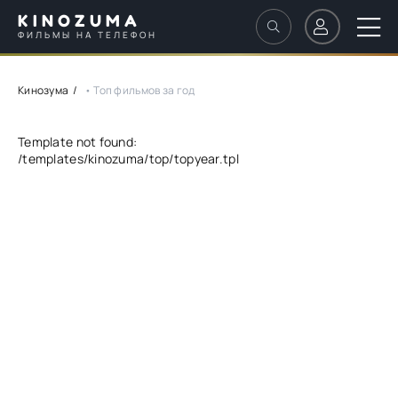
KINOZUMA
ФИЛЬМЫ НА ТЕЛЕФОН
Кинозума
• Топ фильмов за год
Template not found:
/templates/kinozuma/top/topyear.tpl