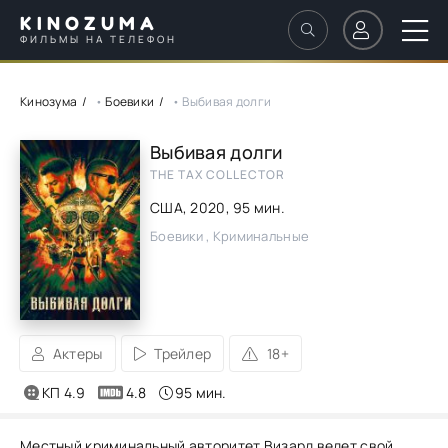
KINOZUMA
ФИЛЬМЫ НА ТЕЛЕФОН
Кинозума
•
Боевики
• Выбивая долги
Выбивая долги
THE TAX COLLECTOR
США,
2020
, 95 мин.
Боевики , Криминальные
Актеры
Трейлер
18+
КП 4.9
4.8
95 мин.
Местный криминальный авторитет Визард ведет свой